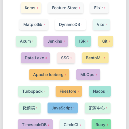
Keras
Feature Store
Elixir
1
1
1
Matplotlib
DynamoDB
Vite
1
1
1
Axum
Jenkins
ISR
Git
1
2
1
1
Data Lake
SSG
BentoML
2
1
1
Apache Iceberg
MLOps
1
1
Turbopack
Firestore
Nacos
2
1
1
微前端
JavaScript
配置中心
1
1
1
TimescaleDB
CircleCI
Ruby
2
3
1