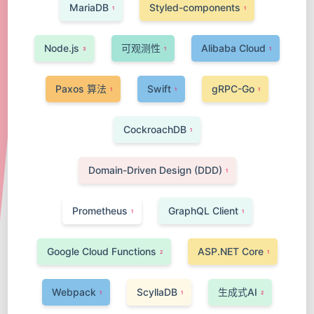
MariaDB
Styled-components
1
1
Node.js
可观测性
Alibaba Cloud
3
1
1
Paxos 算法
Swift
gRPC-Go
1
1
1
CockroachDB
1
Domain-Driven Design (DDD)
1
Prometheus
GraphQL Client
1
1
Google Cloud Functions
ASP.NET Core
2
1
Webpack
ScyllaDB
生成式AI
1
1
2