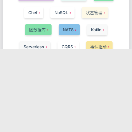
Chef
NoSQL
状态管理
1
3
1
图数据库
NATS
Kotlin
1
2
1
Serverless
CQRS
事件驱动
2
1
1
Puppet
Vercel Functions
IaC
1
1
1
Control Plane
Spring Framework
1
1
Server-Sent Events
TypeScript
1
1
服务网格
eBPF
1
1