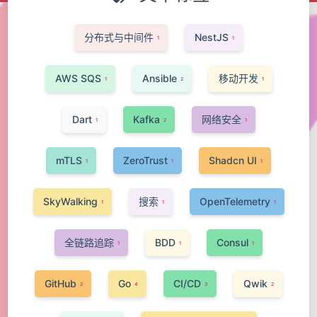
分布式与中间件
NestJS
1
1
AWS SQS
Ansible
移动开发
1
2
1
Dart
Kafka
网络安全
1
2
1
mTLS
ZeroTrust
Shadcn UI
1
1
1
SkyWalking
搜索
OpenTelemetry
1
1
1
全链路追踪
BDD
Consul
1
1
1
GitHub
Go
CI/CD
Qwik
2
4
3
2