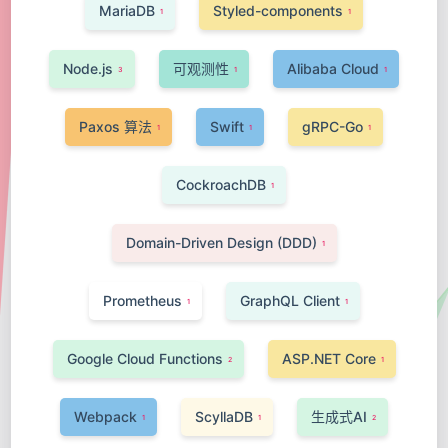
MariaDB
Styled-components
1
1
Node.js
可观测性
Alibaba Cloud
3
1
1
Paxos 算法
Swift
gRPC-Go
1
1
1
CockroachDB
1
Domain-Driven Design (DDD)
1
Prometheus
GraphQL Client
1
1
Google Cloud Functions
ASP.NET Core
2
1
Webpack
ScyllaDB
生成式AI
1
1
2