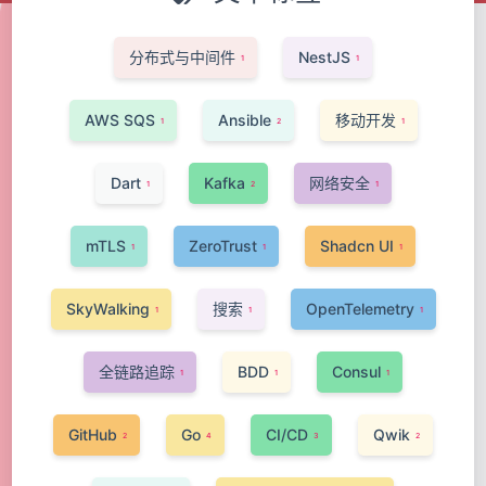
分布式与中间件
NestJS
1
1
AWS SQS
Ansible
移动开发
1
2
1
Dart
Kafka
网络安全
1
2
1
mTLS
ZeroTrust
Shadcn UI
1
1
1
SkyWalking
搜索
OpenTelemetry
1
1
1
全链路追踪
BDD
Consul
1
1
1
GitHub
Go
CI/CD
Qwik
2
4
3
2