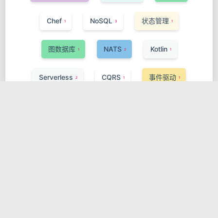
Chef
NoSQL
状态管理
1
3
1
图数据库
NATS
Kotlin
1
2
1
Serverless
CQRS
事件驱动
2
1
1
Puppet
Vercel Functions
IaC
1
1
1
Control Plane
Spring Framework
1
1
Server-Sent Events
TypeScript
1
1
服务网格
eBPF
1
1