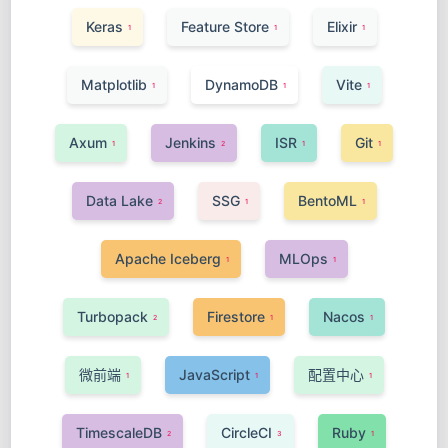
Keras
Feature Store
Elixir
1
1
1
Matplotlib
DynamoDB
Vite
1
1
1
Axum
Jenkins
ISR
Git
1
2
1
1
Data Lake
SSG
BentoML
2
1
1
Apache Iceberg
MLOps
1
1
Turbopack
Firestore
Nacos
2
1
1
微前端
JavaScript
配置中心
1
1
1
TimescaleDB
CircleCI
Ruby
2
3
1