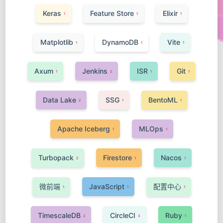
Keras
Feature Store
Elixir
1
1
1
Matplotlib
DynamoDB
Vite
1
1
1
Axum
Jenkins
ISR
Git
1
2
1
1
Data Lake
SSG
BentoML
2
1
1
Apache Iceberg
MLOps
1
1
Turbopack
Firestore
Nacos
2
1
1
微前端
JavaScript
配置中心
1
1
1
TimescaleDB
CircleCI
Ruby
2
3
1