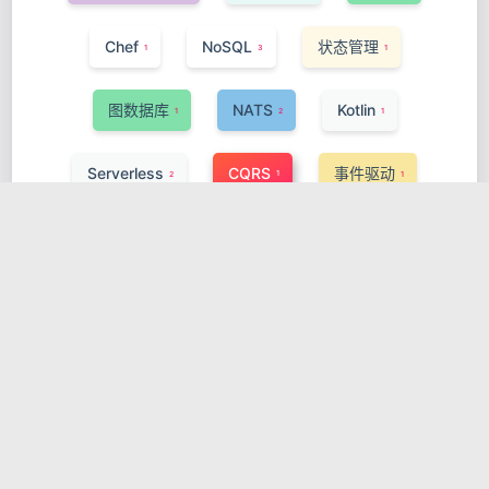
Chef
NoSQL
状态管理
1
3
1
图数据库
NATS
Kotlin
1
2
1
Serverless
CQRS
事件驱动
1
2
1
Puppet
Vercel Functions
IaC
1
1
1
Control Plane
Spring Framework
1
1
Server-Sent Events
TypeScript
1
1
服务网格
eBPF
1
1