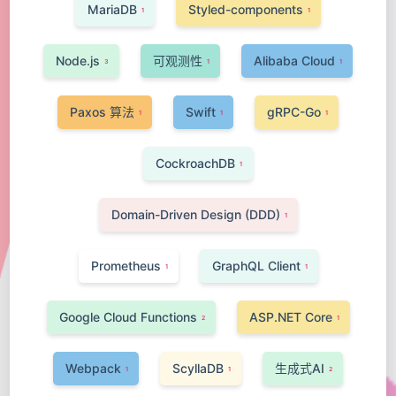
MariaDB
Styled-components
1
1
Node.js
可观测性
Alibaba Cloud
3
1
1
Paxos 算法
Swift
gRPC-Go
1
1
1
CockroachDB
1
Domain-Driven Design (DDD)
1
Prometheus
GraphQL Client
1
1
Google Cloud Functions
ASP.NET Core
2
1
Webpack
ScyllaDB
生成式AI
1
1
2