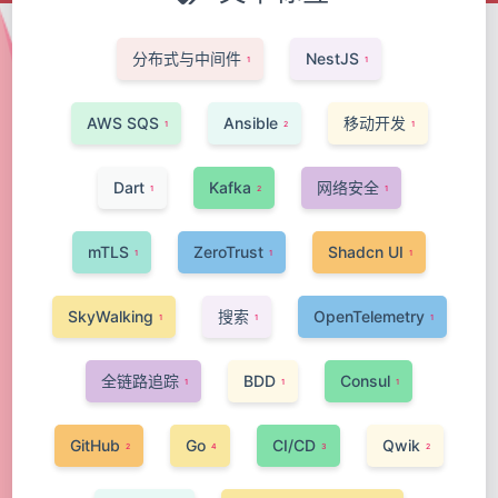
分布式与中间件
NestJS
1
1
AWS SQS
Ansible
移动开发
1
2
1
Dart
Kafka
网络安全
1
2
1
mTLS
ZeroTrust
Shadcn UI
1
1
1
SkyWalking
搜索
OpenTelemetry
1
1
1
全链路追踪
BDD
Consul
1
1
1
GitHub
Go
CI/CD
Qwik
2
4
3
2