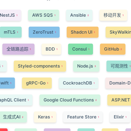
NestJS
AWS SQS
Ansible
移动开发
1
1
2
1
mTLS
ZeroTrust
Shadcn UI
SkyWalki
1
1
1
全链路追踪
BDD
Consul
GitHub
1
1
1
2
B
Styled-components
Node.js
可观测性
1
1
3
1
wift
gRPC-Go
CockroachDB
Domain-Dr
1
1
1
aphQL Client
Google Cloud Functions
ASP.NET
1
2
生成式AI
Keras
Feature Store
Elixir
2
1
1
1