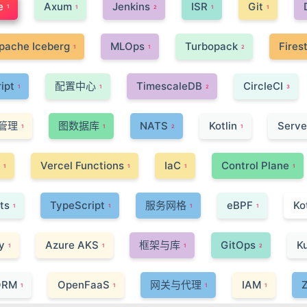
e
Axum
Jenkins
ISR
Git
1
1
2
1
1
pache Iceberg
MLOps
Turbopack
Fires
1
1
2
ipt
配置中心
TimescaleDB
CircleCI
1
1
2
3
管理
图数据库
NATS
Kotlin
Serve
1
1
2
1
Vercel Functions
IaC
Control Plane
1
1
1
1
ts
TypeScript
服务网格
eBPF
Ko
1
1
1
1
y
Azure AKS
框架与库
GitOps
K
1
1
1
2
ORM
OpenFaaS
网关与代理
IAM
1
1
1
1