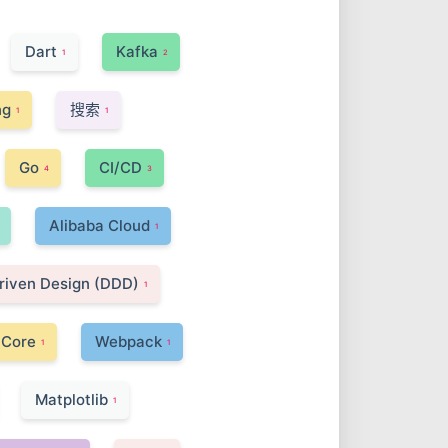
Dart
Kafka
1
2
ng
搜索
1
1
Go
CI/CD
4
3
Alibaba Cloud
1
iven Design (DDD)
1
 Core
Webpack
1
1
Matplotlib
1