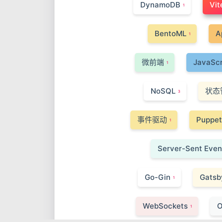
DynamoDB
Vit
1
BentoML
A
1
微前端
JavaScr
1
NoSQL
状态
3
事件驱动
Puppet
1
Server-Sent Even
Go-Gin
Gatsb
1
WebSockets
1