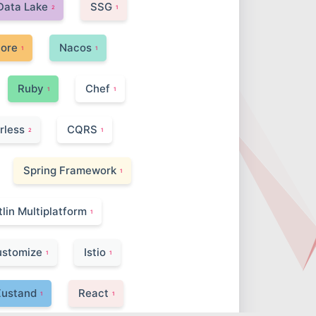
Data Lake
SSG
2
1
tore
Nacos
1
1
Ruby
Chef
1
1
rless
CQRS
2
1
Spring Framework
1
tlin Multiplatform
1
ustomize
Istio
1
1
Zustand
React
1
1