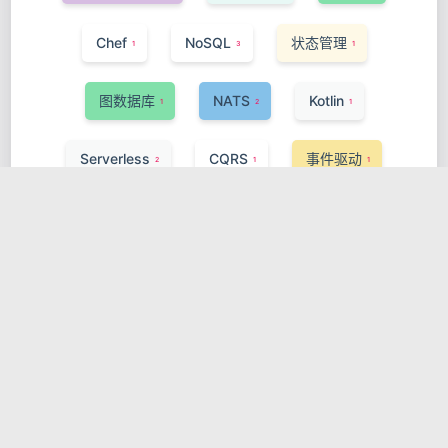
Chef
NoSQL
状态管理
1
3
1
图数据库
NATS
Kotlin
1
2
1
Serverless
CQRS
事件驱动
2
1
1
Puppet
Vercel Functions
IaC
1
1
1
Control Plane
Spring Framework
1
1
Server-Sent Events
TypeScript
1
1
服务网格
eBPF
1
1