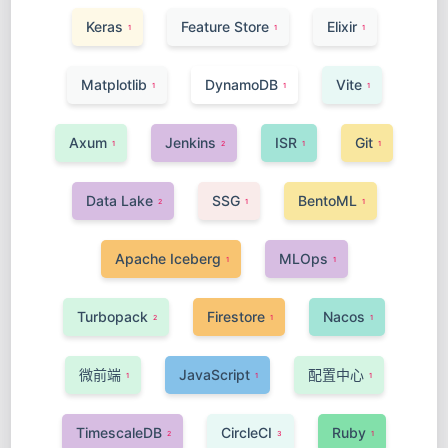
Keras
Feature Store
Elixir
1
1
1
Matplotlib
DynamoDB
Vite
1
1
1
Axum
Jenkins
ISR
Git
1
2
1
1
Data Lake
SSG
BentoML
2
1
1
Apache Iceberg
MLOps
1
1
Turbopack
Firestore
Nacos
2
1
1
微前端
JavaScript
配置中心
1
1
1
TimescaleDB
CircleCI
Ruby
2
3
1