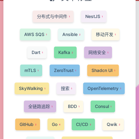
分布式与中间件
NestJS
1
1
AWS SQS
Ansible
移动开发
1
2
1
Dart
Kafka
网络安全
1
2
1
mTLS
ZeroTrust
Shadcn UI
1
1
1
SkyWalking
搜索
OpenTelemetry
1
1
1
全链路追踪
BDD
Consul
1
1
1
GitHub
Go
CI/CD
Qwik
2
4
3
2