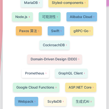
MariaDB
Styled-components
1
1
Node.js
可观测性
Alibaba Cloud
3
1
1
Paxos 算法
Swift
gRPC-Go
1
1
1
CockroachDB
1
Domain-Driven Design (DDD)
1
Prometheus
GraphQL Client
1
1
Google Cloud Functions
ASP.NET Core
2
1
Webpack
ScyllaDB
生成式AI
1
1
2