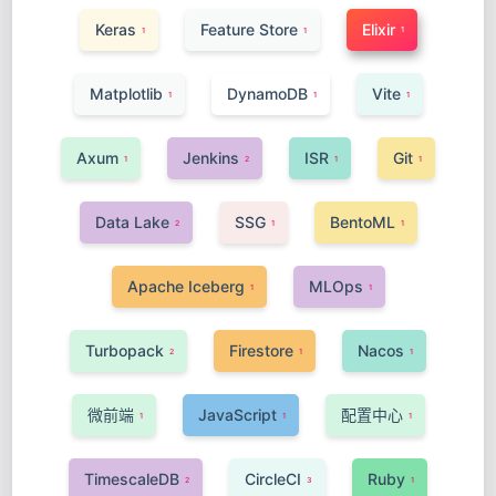
Keras
Feature Store
Elixir
1
1
1
Matplotlib
DynamoDB
Vite
1
1
1
Axum
Jenkins
ISR
Git
1
2
1
1
Data Lake
SSG
BentoML
2
1
1
Apache Iceberg
MLOps
1
1
Turbopack
Firestore
Nacos
2
1
1
微前端
JavaScript
配置中心
1
1
1
TimescaleDB
CircleCI
Ruby
2
3
1