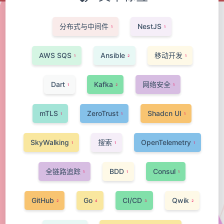
分布式与中间件
NestJS
1
1
AWS SQS
Ansible
移动开发
1
2
1
Dart
Kafka
网络安全
1
2
1
mTLS
ZeroTrust
Shadcn UI
1
1
1
SkyWalking
搜索
OpenTelemetry
1
1
1
全链路追踪
BDD
Consul
1
1
1
GitHub
Go
CI/CD
Qwik
2
4
3
2