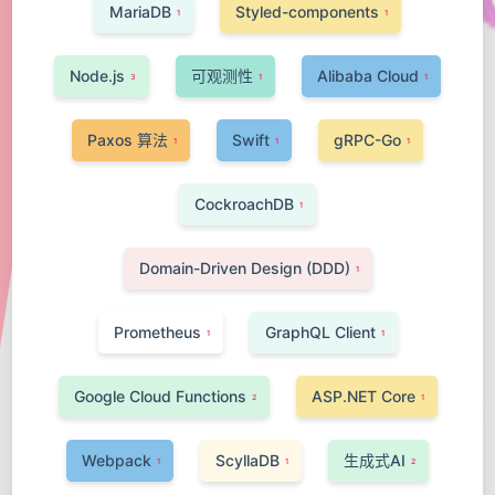
MariaDB
Styled-components
1
1
Node.js
可观测性
Alibaba Cloud
3
1
1
Paxos 算法
Swift
gRPC-Go
1
1
1
CockroachDB
1
Domain-Driven Design (DDD)
1
Prometheus
GraphQL Client
1
1
Google Cloud Functions
ASP.NET Core
2
1
Webpack
ScyllaDB
生成式AI
1
1
2