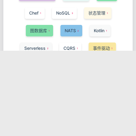
Chef
NoSQL
状态管理
1
3
1
图数据库
NATS
Kotlin
1
2
1
Serverless
CQRS
事件驱动
2
1
1
Puppet
Vercel Functions
IaC
1
1
1
Control Plane
Spring Framework
1
1
Server-Sent Events
TypeScript
1
1
服务网格
eBPF
1
1