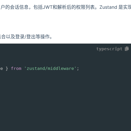
的会话信息，包括JWT和解析后的权限列表。Zustand 是实
集合以及登录/登出等操作。
typescript
ge 
}
from
'zustand/middleware'
;