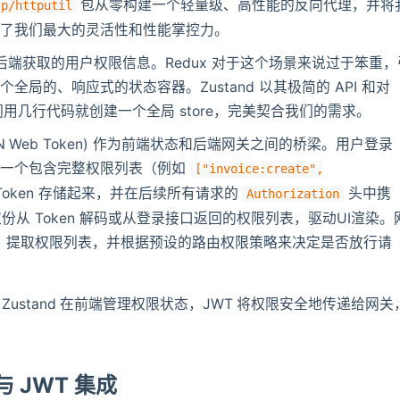
包从零构建一个轻量级、高性能的反向代理，并将
tp/httputil
给了我们最大的灵活性和性能掌控力。
后端获取的用户权限信息。Redux 对于这个场景来说过于笨重，
局的、响应式的状态容器。Zustand 以其极简的 API 和对
们用几行代码就创建一个全局 store，完美契合我们的需求。
SON Web Token) 作为前端状态和后端网关之间的桥梁。用户登录
成一个包含完整权限列表（例如
["invoice:create",
 Token 存储起来，并在后续所有请求的
头中携
Authorization
这份从 Token 解码或从登录接口返回的权限列表，驱动UI渲染。
T，提取权限列表，并根据预设的路由权限策略来决定是否放行请
stand 在前端管理权限状态，JWT 将权限安全地传递给网关
 JWT 集成