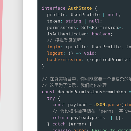
interface
AuthState
{
  profile
:
 UserProfile 
|
null
;
  token
:
string
|
null
;
  permissions
:
 Set
<
Permission
>
;
  isAuthenticated
:
boolean
;
// 模拟登录流程
login
:
(
profile
:
 UserProfile
,
 t
logout
:
(
)
=>
void
;
hasPermission
:
(
requiredPermiss
}
// 在真实项目中，你可能需要一个更复杂的解
// 这里为了演示，我们简化处理
const
 decodePermissionsFromToken 
try
{
const
 payload 
=
JSON
.
parse
(
at
// 假设权限被存储在 'perms' 字段
return
 payload
.
perms 
||
[
]
;
}
catch
(
error
)
{
console
.
error
(
"Failed to deco