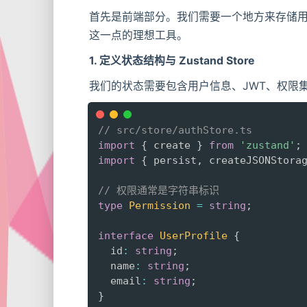
首先是前端部分。我们需要一个地方来存储用户
这一点的理想工具。
1. 定义状态结构与 Zustand Store
我们的状态需要包含用户信息、JWT、权限
// src/store/authStore.ts
import
{
 create 
}
from
'zustand'
;
import
{
 persist
,
 createJSONStora
// 权限通常是字符串标识
type
Permission
=
string
;
interface
UserProfile
{
  id
:
string
;
  name
:
string
;
  email
:
string
;
}