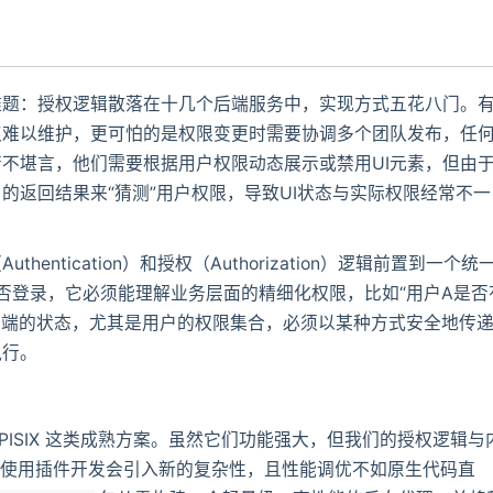
难题：授权逻辑散落在十几个后端服务中，实现方式五花八门。
仅难以维护，更可怕的是权限变更时需要协调多个团队发布，任
不堪言，他们需要根据用户权限动态展示或禁用UI元素，但由
的返回结果来“猜测”用户权限，导致UI状态与实际权限经常不一
ntication）和授权（Authorization）逻辑前置到一个统
是否登录，它必须能理解业务层面的精细化权限，比如“用户A是否
，前端的状态，尤其是用户的权限集合，必须以某种方式安全地传
执行。
Kong/APISIX 这类成熟方案。虽然它们功能强大，但我们的授权逻辑与
。使用插件开发会引入新的复杂性，且性能调优不如原生代码直