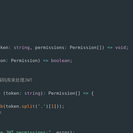
oken
:
string
,
 permissions
:
 Permission
[
]
)
=>
void
;
ion
:
 Permission
)
=>
boolean
;
码库来处理JWT
=
(
token
:
string
)
:
 Permission
[
]
=>
{
ob
(
token
.
split
(
'.'
)
[
1
]
)
)
;
中
de JWT permissions:"
,
 error
)
;