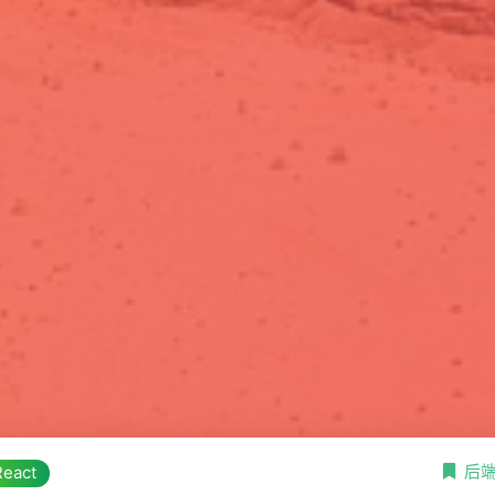
后
React