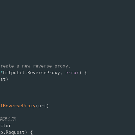
create a new reverse proxy.
(
*
httputil
.
ReverseProxy
,
error
)
{
ost
)
stReverseProxy
(
url
)
改请求头等
ctor

tp
.
Request
)
{