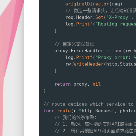
originalDirector
(
req
)
// 伪造一些请求头，让后端知道
		req
.
Header
.
Set
(
"X-Proxy"
,
		log
.
Printf
(
"Routing reque
}
// 自定义错误处理
	proxy
.
ErrorHandler 
=
func
(
rw 
		log
.
Printf
(
"Proxy error: 
		rw
.
WriteHeader
(
http
.
Statu
}
return
 proxy
,
nil
}
// route decides which service to
func
route
(
r 
*
http
.
Request
,
 phpTa
// 我们的绞杀策略：
// 1. 新的、高性能的实时API路由到
// 2. 所有其他旧API和页面请求路由