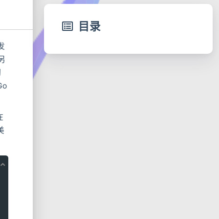
目录
发
另
彻
Go
在
美