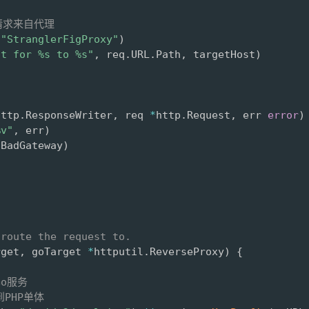
请求来自代理
"StranglerFigProxy"
)
st for %s to %s"
,
 req
.
URL
.
Path
,
 targetHost
)
http
.
ResponseWriter
,
 req 
*
http
.
Request
,
 err 
error
)
%v"
,
 err
)
sBadGateway
)
 route the request to.
rget
,
 goTarget 
*
httputil
.
ReverseProxy
)
{
Go服务
到PHP单体