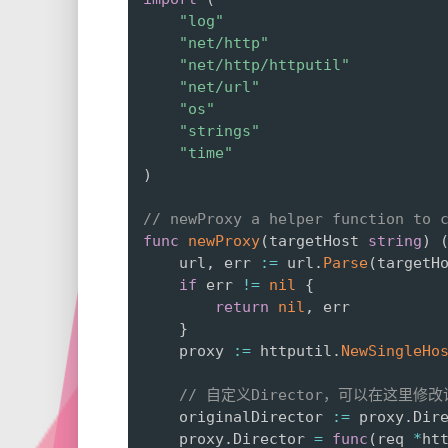
"log"
"net/http"
"net/http/httputil"
"net/url"
"os"
"strings"
"time"
)
// newProxy a helper function to 
func
newProxy
(
targetHost 
string
)
	url
,
 err 
:=
 url
.
Parse
(
targetH
if
 err 
!=
nil
{
return
nil
,
 err

}
	proxy 
:=
 httputil
.
NewSingleHo
// 自定义Director，可以在这里修
	originalDirector 
:=
 proxy
.
Dire
	proxy
.
Director 
=
func
(
req 
*
ht