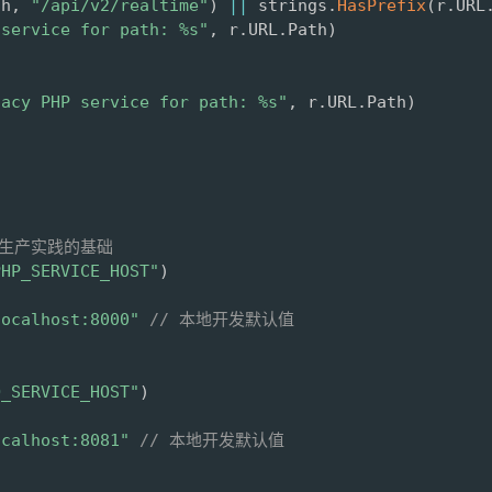
th
,
"/api/v2/realtime"
)
||
 strings
.
HasPrefix
(
r
.
URL
 service for path: %s"
,
 r
.
URL
.
Path
)
gacy PHP service for path: %s"
,
 r
.
URL
.
Path
)
是生产实践的基础
PHP_SERVICE_HOST"
)
localhost:8000"
// 本地开发默认值
O_SERVICE_HOST"
)
ocalhost:8081"
// 本地开发默认值