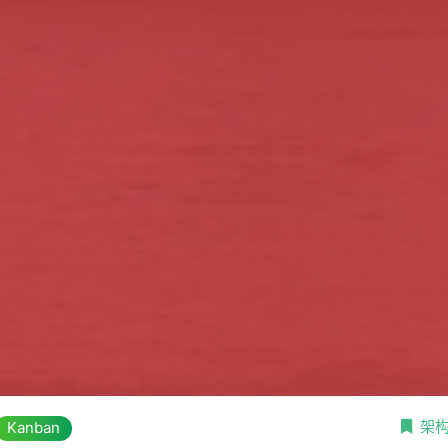
架
Kanban