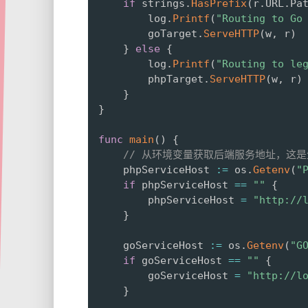
if
 strings
.
HasPrefix
(
r
.
URL
.
Pa
		log
.
Printf
(
"Routing to Go
		goTarget
.
ServeHTTP
(
w
,
 r
)
}
else
{
		log
.
Printf
(
"Routing to le
		phpTarget
.
ServeHTTP
(
w
,
 r
)
}
}
func
main
(
)
{
// 从环境变量获取后端服务地址，这
	phpServiceHost 
:=
 os
.
Getenv
(
"
if
 phpServiceHost 
==
""
{
		phpServiceHost 
=
"http://
}
	goServiceHost 
:=
 os
.
Getenv
(
"G
if
 goServiceHost 
==
""
{
		goServiceHost 
=
"http://l
}