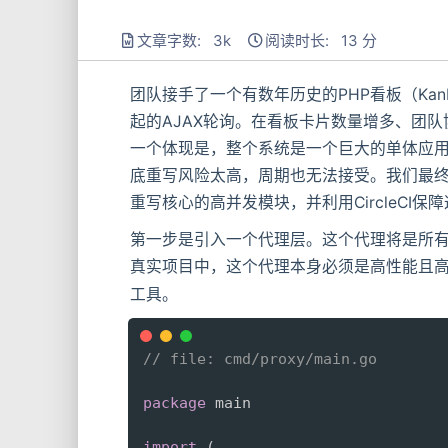
文章字数: 3k
阅读时长: 13 分
团队接手了一个有数年历史的PHP看板（Ka
起的AJAX轮询。在看板卡片数量增多、团
一个体现是，整个系统是一个巨大的单体应
底重写风险太高，周期也无法接受。我们最终选择的方案
重写核心的高并发模块，并利用CircleCI
第一步是引入一个代理层。这个代理将是所有
真实项目中，这个代理本身必须是高性能且高
工具。
// file: cmd/proxy/main.go
package
 main

import
(