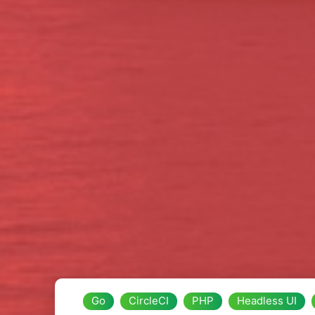
Go
CircleCI
PHP
Headless UI