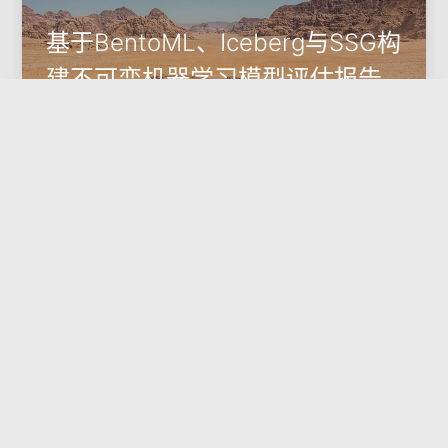
基于BentoML、Iceberg与SSG构
建不可变机器学习模型评估报告
流水线
团队的模型性能追踪一度陷入混乱。评估指标散落在不同的
Jupyter Notebook输出、CSV文件和临时的监控图表中。
当需要回溯三个月前某个特定模型版本（比如 v0.7.1）为何
在特定数据切片上表现优于当前版本（v1.2.0）时，整个过
2023-10-27
MLOps
程
Data Lake
SSG
BentoML
Apache Iceberg
MLOps