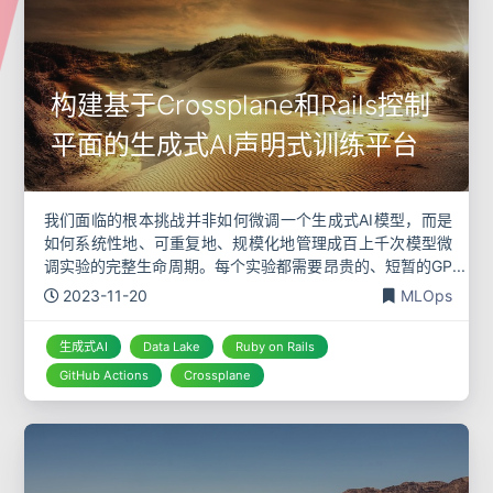
构建基于Crossplane和Rails控制
平面的生成式AI声明式训练平台
我们面临的根本挑战并非如何微调一个生成式AI模型，而是
如何系统性地、可重复地、规模化地管理成百上千次模型微
调实验的完整生命周期。每个实验都需要昂贵的、短暂的GP
U资源、精确版本化的数据集，以及一个隔离的、干净的执
2023-11-20
MLOps
行环境。当团队规模扩大，实验
生成式AI
Data Lake
Ruby on Rails
GitHub Actions
Crossplane