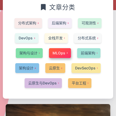
文章分类
分布式架构
后端架构
可观测性
3
5
2
DevOps
全栈开发
分布式系统
3
1
2
架构与设计
MLOps
前端架构
3
1
1
架构设计
云原生
DevSecOps
4
2
1
云原生与DevOps
平台工程
1
1