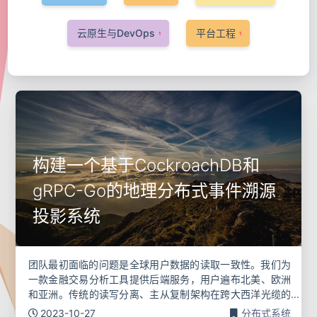
云原生与DevOps
平台工程
1
1
构建一个基于CockroachDB和
gRPC-Go的地理分布式事件溯源
投影系统
团队最初面临的问题是全球用户数据的读取一致性。我们为
一款金融交易分析工具提供后端服务，用户遍布北美、欧洲
和亚洲。传统的读写分离、主从复制架构在跨大西洋光缆的
延迟面前显得力不从心。欧洲用户提交的交易，需要数十秒
2023-10-27
分布式系统