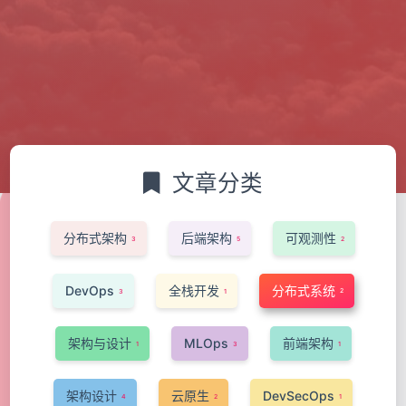
文章分类
分布式架构
后端架构
可观测性
3
5
2
DevOps
全栈开发
分布式系统
2
3
1
架构与设计
MLOps
前端架构
1
3
1
架构设计
云原生
DevSecOps
4
2
1