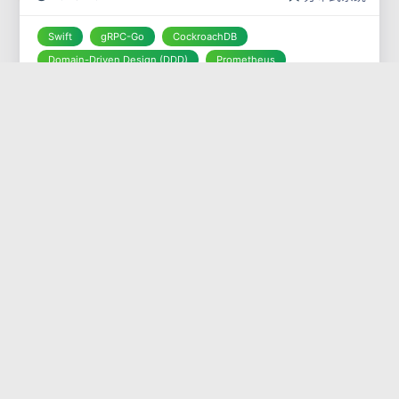
甚至数分钟才能在亚洲的只读副本上
Swift
gRPC-Go
CockroachDB
Domain-Driven Design (DDD)
Prometheus
基于 Go 与 Multi-Paxos 协议构
建阿里云环境下的高可用分布式
锁服务
我们团队的一个核心 Node.js 应用，部署在阿里云几台 ECS
上，最近在处理订单支付回调时频繁出现双重处理的问题。
初步排查定位是并发写入导致的状态不一致。最直接的解决
方案是引入分布式锁，但用 Redis 的 SETNX 实现的锁并不
2023-10-27
分布式系统
完
Go
Node.js
Alibaba Cloud
Paxos 算法