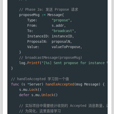
// Phase 2a: 发送 Propose 请求
    proposeMsg 
:=
 Message
{
        Type
:
"propose"
,
        From
:
       s
.
addr
,
        To
:
"broadcast"
,
        InstanceID
:
 instanceID
,
        ProposalN
:
  proposalN
,
        Value
:
      valueToPropose
,
}
// broadcastMessage(proposeMsg)
    log
.
Printf
(
"[%s] Sent propose for instance %d 
}
// handleAccepted 学习到一个值
func
(
s 
*
Server
)
handleAccepted
(
msg Message
)
{
    s
.
mu
.
Lock
(
)
defer
 s
.
mu
.
Unlock
(
)
// 实际项目中需要统计收到的 Accepted 消息数量，达
// 为简化，这里直接学习