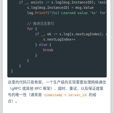
if
_
,
 exists 
:=
 s
.
log
[
msg
.
InstanceID
]
;
!
exists
        s
.
log
[
msg
.
InstanceID
]
=
 msg
.
Value

        log
.
Printf
(
"[%s] Learned value '%s' for in
// 推进日志索引
for
{
if
_
,
 ok 
:=
 s
.
log
[
s
.
nextLogIndex
]
;
 ok 
                s
.
nextLogIndex
++
}
else
{
break
}
}
}
}
这里的代码只是骨架，一个生产级的实现需要处理网络通信
（gRPC 或其他 RPC 框架）、超时、重试、以及保证提案
号的唯一性（通常是
的组
timestamp + server_id
合）。