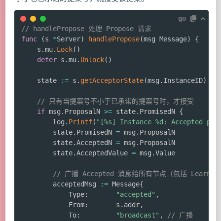
go
// handlePropose 处理 Propose 请求
func
(
s 
*
Server
)
handlePropose
(
msg Message
)
{
	s
.
mu
.
Lock
(
)
defer
 s
.
mu
.
Unlock
(
)
	state 
:=
 s
.
getAcceptorState
(
msg
.
InstanceID
)
// 只有当提案号不小于已承诺的提案号时，才接受
if
 msg
.
ProposalN 
>=
 state
.
PromisedN 
{
		log
.
Printf
(
"[%s] Instance %d: Accepted pro
		state
.
PromisedN 
=
 msg
.
ProposalN

		state
.
AcceptedN 
=
 msg
.
ProposalN

		state
.
AcceptedValue 
=
 msg
.
Value

// 广播 Accepted 消息给所有节点（包括 Learner
		acceptedMsg 
:=
 Message
{
			Type
:
"accepted"
,
			From
:
       s
.
addr
,
			To
:
"broadcast"
,
// 广播