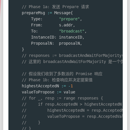
// Phase 1a: 发送 Prepare 请求
    prepareMsg 
:=
 Message
{
        Type
:
"prepare"
,
        From
:
       s
.
addr
,
        To
:
"broadcast"
,
        InstanceID
:
 instanceID
,
        ProposalN
:
  proposalN
,
}
// responses := broadcastAndWaitForMajority(pr
// 这里的 broadcastAndWaitForMajority
// 假设我们收到了多数派的 Promise 响应
// Phase 1b: 检查响应并决定提案值
    highestAcceptedN 
:=
-
1
    valueToPropose 
:=
 value

// for _, resp := range responses {
//     if resp.AcceptedN > highestAcceptedN {
//         highestAcceptedN = resp.AcceptedN
//         valueToPropose = resp.AcceptedValue
//     }
// }