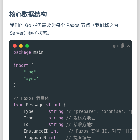
核心数据结构
我们的 Go 服务需要为每个 Paxos 节点（我们称之为
Server）维护状态。
go
package
 main

import
(
"log"
"sync"
)
// Paxos 消息体
type
 Message 
struct
{
	Type      
string
// "prepare", "promise", "pro
	From      
string
// 发送方地址
	To        
string
// 接收方地址
	InstanceID 
int
// Paxos 实例 ID, 对应于日志索
	ProposalN 
int
// 提案编号