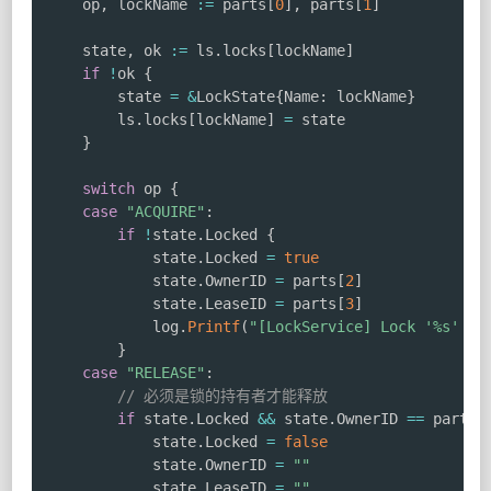
	op
,
 lockName 
:=
 parts
[
0
]
,
 parts
[
1
]
	state
,
 ok 
:=
 ls
.
locks
[
lockName
]
if
!
ok 
{
		state 
=
&
LockState
{
Name
:
 lockName
}
		ls
.
locks
[
lockName
]
=
 state

}
switch
 op 
{
case
"ACQUIRE"
:
if
!
state
.
Locked 
{
			state
.
Locked 
=
true
			state
.
OwnerID 
=
 parts
[
2
]
			state
.
LeaseID 
=
 parts
[
3
]
			log
.
Printf
(
"[LockService] Lock '%s' ac
}
case
"RELEASE"
:
// 必须是锁的持有者才能释放
if
 state
.
Locked 
&&
 state
.
OwnerID 
==
 parts
[
			state
.
Locked 
=
false
			state
.
OwnerID 
=
""
			state
.
LeaseID 
=
""