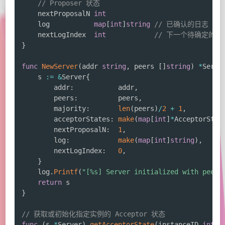
// Proposer 状态
	nextProposalN 
int
	log           
map
[
int
]
string
// 已确认的日志
	nextLogIndex  
int
// 下一个待确定的日
}
func
NewServer
(
addr 
string
,
 peers 
[
]
string
)
*
Serve
	s 
:=
&
Server
{
		addr
:
           addr
,
		peers
:
          peers
,
		majority
:
len
(
peers
)
/
2
+
1
,
		acceptorStates
:
make
(
map
[
int
]
*
AcceptorStat
		nextProposalN
:
1
,
		log
:
make
(
map
[
int
]
string
)
,
		nextLogIndex
:
0
,
}
	log
.
Printf
(
"[%s] Server initialized with peers
return
}
// 获取或初始化指定实例的 Acceptor 状态
func
(
s 
*
Server
)
getAcceptorState
(
instanceID 
int
)