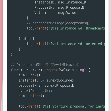
			InstanceID
:
 msg
.
InstanceID
,
			ProposalN
:
  msg
.
ProposalN
,
			Value
:
      msg
.
Value
,
}
// broadcastMessage(acceptedMsg)
		log
.
Printf
(
"[%s] Instance %d: Broadcasted 
}
else
{
		log
.
Printf
(
"[%s] Instance %d: Rejected pro
}
}
// Proposer 逻辑：尝试为一个值达成共识
func
(
s 
*
Server
)
propose
(
value 
string
)
{
    s
.
mu
.
Lock
(
)
    instanceID 
:=
 s
.
nextLogIndex

    proposalN 
:=
 s
.
nextProposalN

    s
.
nextProposalN
++
    s
.
mu
.
Unlock
(
)
    log
.
Printf
(
"[%s] Starting proposal for instanc