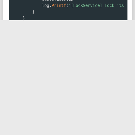
			log
.
Printf
(
"[LockService] Lock '%s' re
}
}
}
暴露 gRPC 接口并构建 Node.js 客户端
为了让 Node.js 应用能使用我们的服务，我们使用 gRPC
定义接口。
:
lock.proto
protobuf
syntax
=
"proto3"
;
package
 lock
;
service
LockService
{
rpc
Acquire
(
AcquireRequest
)
returns
(
AcquireResp
rpc
Release
(
ReleaseRequest
)
returns
(
ReleaseResp