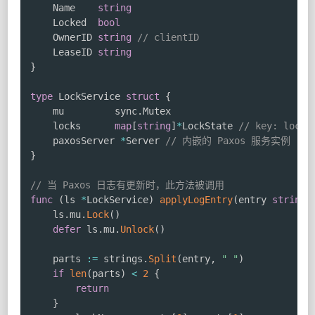
	Name    
string
	Locked  
bool
	OwnerID 
string
// clientID
	LeaseID 
string
}
type
 LockService 
struct
{
	mu         sync
.
Mutex

	locks      
map
[
string
]
*
LockState 
// key: lockN
	paxosServer 
*
Server 
// 内嵌的 Paxos 服务实例
}
// 当 Paxos 日志有更新时，此方法被调用
func
(
ls 
*
LockService
)
applyLogEntry
(
entry 
string
)
	ls
.
mu
.
Lock
(
)
defer
 ls
.
mu
.
Unlock
(
)
	parts 
:=
 strings
.
Split
(
entry
,
" "
)
if
len
(
parts
)
<
2
{
return
}