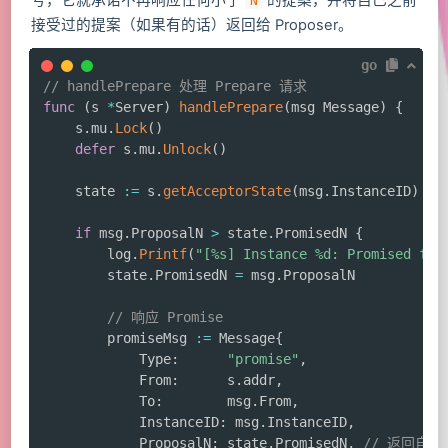
N
接受过的提案（如果有的话）返回给 Proposer。
go
// handlePrepare 处理 Prepare 请求
func
(
s 
*
Server
)
handlePrepare
(
msg Message
)
{
	s
.
mu
.
Lock
(
)
defer
 s
.
mu
.
Unlock
(
)
	state 
:=
 s
.
getAcceptorState
(
msg
.
InstanceID
)
if
 msg
.
ProposalN 
>
 state
.
PromisedN 
{
		log
.
Printf
(
"[%s] Instance %d: Promised for
		state
.
PromisedN 
=
 msg
.
ProposalN

// 响应 Promise
		promiseMsg 
:=
 Message
{
			Type
:
"promise"
,
			From
:
      s
.
addr
,
			To
:
        msg
.
From
,
			InstanceID
:
 msg
.
InstanceID
,
			ProposalN
:
 state
.
PromisedN
,
// 返回自己