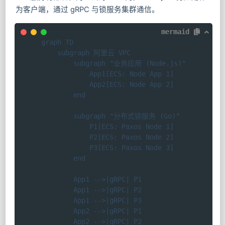
为客户端，通过 gRPC 与锁服务集群通信。
mermaid
graph TD

    subgraph 阿里云 VPC

        subgraph "业务应用 (Node.js)"

            App1[ECS: Node App 1]

            App2[ECS: Node App 2]

        end

        subgraph "分布式锁服务 (Go)"

            P1[ECS: Paxos Node 1]

            P2[ECS: Paxos Node 2]

            P3[ECS: Paxos Node 3]

        end

        App1 -->|gRPC| P1

        App1 -->|gRPC| P2

        App1 -->|gRPC| P3

        App2 -->|gRPC| P1

        App2 -->|gRPC| P2
