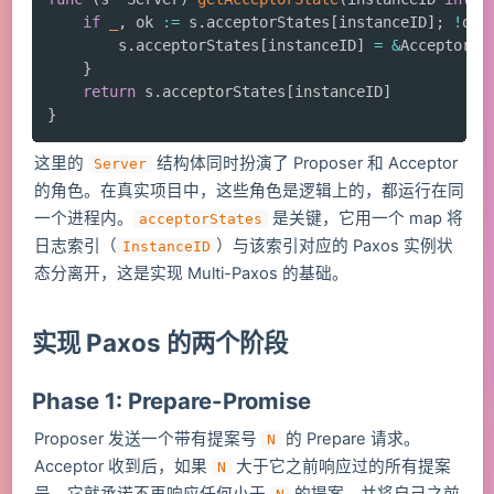
if
_
,
 ok 
:=
 s
.
acceptorStates
[
instanceID
]
;
!
ok 
		s
.
acceptorStates
[
instanceID
]
=
&
AcceptorSt
}
return
 s
.
acceptorStates
[
instanceID
]
}
这里的
结构体同时扮演了 Proposer 和 Acceptor
Server
的角色。在真实项目中，这些角色是逻辑上的，都运行在同
一个进程内。
是关键，它用一个 map 将
acceptorStates
日志索引（
）与该索引对应的 Paxos 实例状
InstanceID
态分离开，这是实现 Multi-Paxos 的基础。
实现 Paxos 的两个阶段
Phase 1: Prepare-Promise
Proposer 发送一个带有提案号
的 Prepare 请求。
N
Acceptor 收到后，如果
大于它之前响应过的所有提案
N
号，它就承诺不再响应任何小于
的提案，并将自己之前