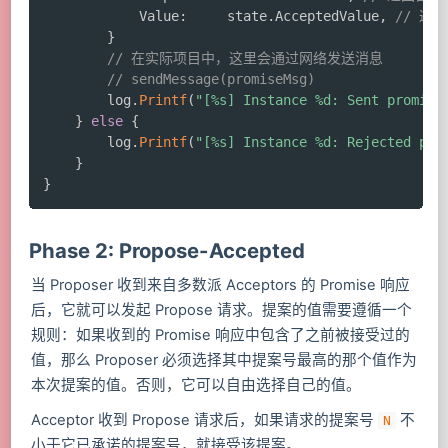
			Value
:
     state
.
AcceptedValue
,
// 返
}
// 在实际项目中，这里会通过网络发送消息
// sendMessage(promiseMsg)
		log
.
Printf
(
"[%s] Instance %d: Sent promise
}
else
{
		log
.
Printf
(
"[%s] Instance %d: Rejected pre
}
}
Phase 2: Propose-Accepted
当 Proposer 收到来自多数派 Acceptors 的 Promise 响应
后，它就可以发起 Propose 请求。提案的值需要遵循一个
规则：如果收到的 Promise 响应中包含了之前被接受过的
值，那么 Proposer 必须选择其中提案号最高的那个值作为
本次提案的值。否则，它可以自由选择自己的值。
Acceptor 收到 Propose 请求后，如果请求的提案号
不
N
小于它已承诺的提案号，就接受该提案。