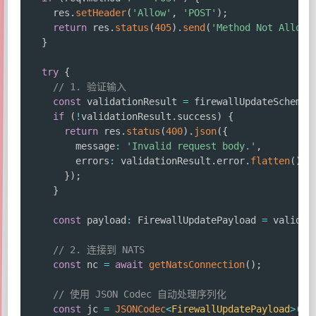
    res
.
setHeader
(
'Allow'
,
'POST'
)
;
return
 res
.
status
(
405
)
.
send
(
'Method Not Allowe
}
try
{
// 1. 验证输入
const
 validationResult 
=
 firewallUpdateSchema
.
if
(
!
validationResult
.
success
)
{
return
 res
.
status
(
400
)
.
json
(
{
        message
:
'Invalid request body.'
,
        errors
:
 validationResult
.
error
.
flatten
(
)
,
}
)
;
}
const
 payload
:
 FirewallUpdatePayload 
=
 validat
// 2. 连接到 NATS
const
 nc 
=
await
getNatsConnection
(
)
;
// 使用 JSON Codec 自动处理序列化
const
 jc 
=
JSONCodec
<
FirewallUpdatePayload
>
(
)
;