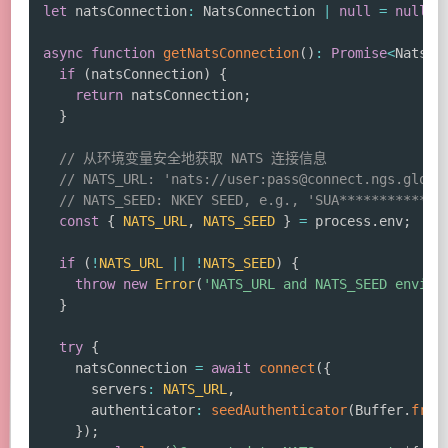
let
 natsConnection
:
 NatsConnection 
|
null
=
null
;
async
function
getNatsConnection
(
)
:
Promise
<
NatsCo
if
(
natsConnection
)
{
return
 natsConnection
;
}
// 从环境变量安全地获取 NATS 连接信息
// NATS_URL: 'nats://user:
pass@connect.ngs.globa
// NATS_SEED: NKEY SEED, e.g., 'SUA*************
const
{
NATS_URL
,
NATS_SEED
}
=
 process
.
env
;
if
(
!
NATS_URL
||
!
NATS_SEED
)
{
throw
new
Error
(
'NATS_URL and NATS_SEED enviro
}
try
{
    natsConnection 
=
await
connect
(
{
      servers
:
NATS_URL
,
      authenticator
:
seedAuthenticator
(
Buffer
.
from
}
)
;