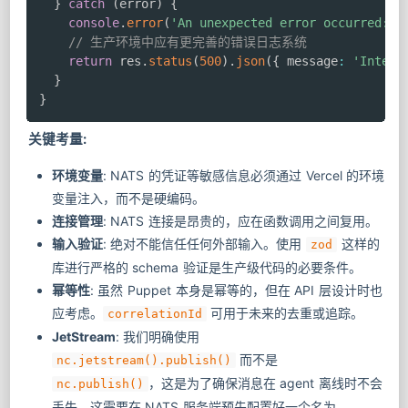
}
catch
(
error
)
{
console
.
error
(
'An unexpected error occurred:'
,
// 生产环境中应有更完善的错误日志系统
return
 res
.
status
(
500
)
.
json
(
{
 message
:
'Intern
}
}
关键考量:
环境变量
: NATS 的凭证等敏感信息必须通过 Vercel 的环境
变量注入，而不是硬编码。
连接管理
: NATS 连接是昂贵的，应在函数调用之间复用。
输入验证
: 绝对不能信任任何外部输入。使用
这样的
zod
库进行严格的 schema 验证是生产级代码的必要条件。
幂等性
: 虽然 Puppet 本身是幂等的，但在 API 层设计时也
应考虑。
可用于未来的去重或追踪。
correlationId
JetStream
: 我们明确使用
而不是
nc.jetstream().publish()
，这是为了确保消息在 agent 离线时不会
nc.publish()
丢失。这需要在 NATS 服务端预先配置好一个名为