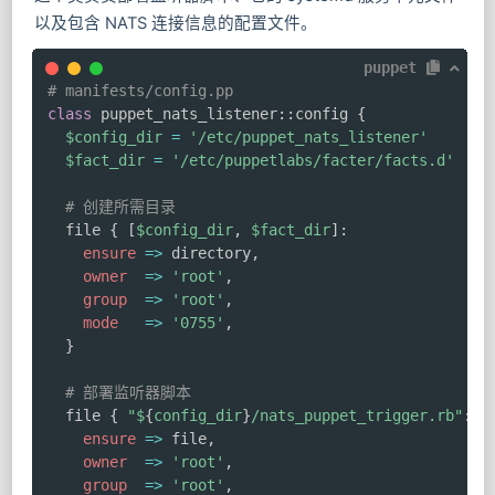
以及包含 NATS 连接信息的配置文件。
puppet
# manifests/config.pp
class
 puppet_nats_listener
::
config 
{
$config_dir
=
'/etc/puppet_nats_listener'
$fact_dir
=
'/etc/puppetlabs/facter/facts.d'
# 创建所需目录
  file 
{
[
$config_dir
,
$fact_dir
]
:
ensure
=>
 directory
,
owner
=>
'root'
,
group
=>
'root'
,
mode
=>
'0755'
,
}
# 部署监听器脚本
  file 
{
"
$
{
config_dir
}
/nats_puppet_trigger.rb"
:
ensure
=>
 file
,
owner
=>
'root'
,
group
=>
'root'
,