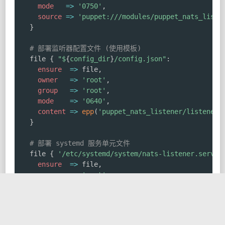
mode
=>
'0750'
,
source
=>
'puppet:///modules/puppet_nats_liste
}
# 部署监听器配置文件 (使用模板)
  file 
{
"
$
{
config_dir
}
/config.json"
:
ensure
=>
 file
,
owner
=>
'root'
,
group
=>
'root'
,
mode
=>
'0640'
,
content
=>
epp
(
'puppet_nats_listener/listener_
}
# 部署 systemd 服务单元文件
  file 
{
'/etc/systemd/system/nats-listener.servic
ensure
=>
 file
,
owner
=>
'root'
,
group
=>
'root'
,
mode
=>
'0644'
,
content
=>
epp
(
'puppet_nats_listener/nats_list
}