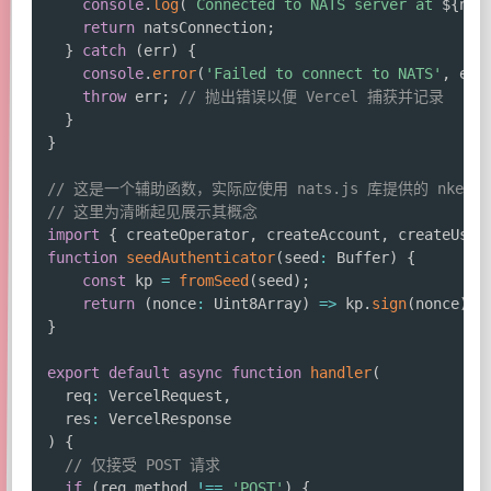
console
.
log
(
`
Connected to NATS server at 
${
nat
return
 natsConnection
;
}
catch
(
err
)
{
console
.
error
(
'Failed to connect to NATS'
,
 err
throw
 err
;
// 抛出错误以便 Vercel 捕获并记录
}
}
// 这是一个辅助函数，实际应使用 nats.js 库提供的 nkeyAuth
// 这里为清晰起见展示其概念
import
{
 createOperator
,
 createAccount
,
 createUser
function
seedAuthenticator
(
seed
:
 Buffer
)
{
const
 kp 
=
fromSeed
(
seed
)
;
return
(
nonce
:
 Uint8Array
)
=>
 kp
.
sign
(
nonce
)
;
}
export
default
async
function
handler
(
  req
:
 VercelRequest
,
  res
:
)
{
// 仅接受 POST 请求
if
(
req
.
method 
!==
'POST'
)
{