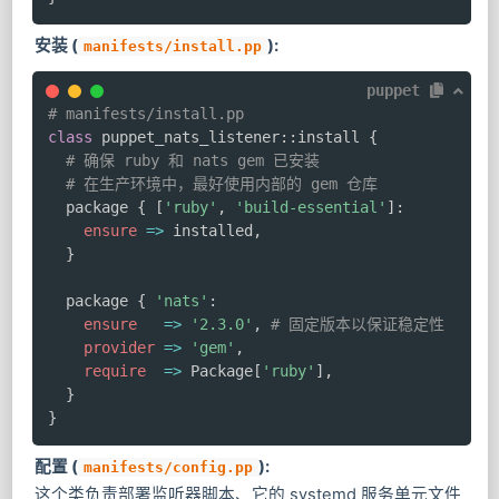
安装 (
):
manifests/install.pp
puppet
# manifests/install.pp
class
 puppet_nats_listener
::
install 
{
# 确保 ruby 和 nats gem 已安装
# 在生产环境中，最好使用内部的 gem 仓库
  package 
{
[
'ruby'
,
'build-essential'
]
:
ensure
=>
 installed
,
}
  package 
{
'nats'
:
ensure
=>
'2.3.0'
,
# 固定版本以保证稳定性
provider
=>
'gem'
,
require
=>
 Package
[
'ruby'
]
,
}
}
配置 (
):
manifests/config.pp
这个类负责部署监听器脚本、它的 systemd 服务单元文件