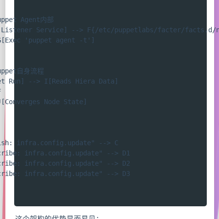
uppet Agent内部

 Listener Service] --> F{/etc/puppetlabs/facter/facts.d/n
[Exec 'puppet agent -t']

Puppet自身流程

t Run] --> I[Reads Hiera Data]



[Converges Node State]

sh: infra.config.update" --> C

ribe: infra.config.update" --> D1

ribe: infra.config.update" --> D2

ribe: infra.config.update" --> D3
