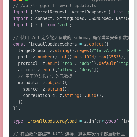
// /api/trigger-firewall-update.ts
import
{
 VercelRequest
,
 VercelResponse 
}
from
'@ve
import
{
 connect
,
 StringCodec
,
 JSONCodec
,
 NatsConn
import
{
 z 
}
from
'zod'
;
// 使用 Zod 定义输入负载的 schema，确保类型安全和数据验
const
 firewallUpdateSchema 
=
 z
.
object
(
{
  targetGroup
:
 z
.
string
(
)
.
regex
(
/
^[a-zA-Z0-9_-]+$
/
  port
:
 z
.
number
(
)
.
int
(
)
.
min
(
1024
)
.
max
(
65535
)
,
  protocol
:
 z
.
enum
(
[
'tcp'
,
'udp'
]
)
.
default
(
'tcp'
)
,
  action
:
 z
.
enum
(
[
'allow'
,
'deny'
]
)
,
// 用于追踪和审计的元数据
  metadata
:
 z
.
object
(
{
    source
:
 z
.
string
(
)
,
    correlationId
:
 z
.
string
(
)
.
uuid
(
)
,
}
)
,
}
)
;
type
FirewallUpdatePayload
=
 z
.
infer
<
typeof
 firewa
// 在函数外部缓存 NATS 连接，避免每次请求都重新建立