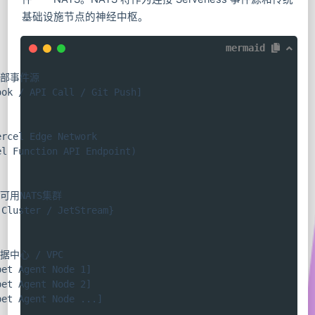
基础设施节点的神经中枢。
mermaid
 外部事件源

ok / API Call / Git Push]

rcel Edge Network

l Function API Endpoint)

高可用NATS集群

Cluster / JetStream}

数据中心 / VPC

et Agent Node 1]

et Agent Node 2]

et Agent Node ...]
