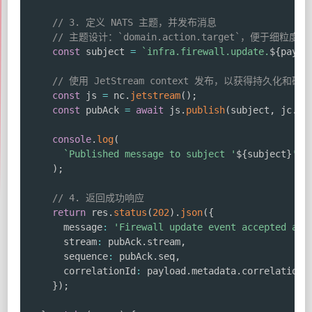
// 3. 定义 NATS 主题，并发布消息
// 主题设计：`domain.action.target`，便于细粒度订
const
 subject 
=
`
infra.firewall.update.
${
paylo
// 使用 JetStream context 发布，以获得持久化和确认
const
 js 
=
 nc
.
jetstream
(
)
;
const
 pubAck 
=
await
 js
.
publish
(
subject
,
 jc
.
en
console
.
log
(
`
Published message to subject '
${
subject
}
' o
)
;
// 4. 返回成功响应
return
 res
.
status
(
202
)
.
json
(
{
      message
:
'Firewall update event accepted and
      stream
:
 pubAck
.
stream
,
      sequence
:
 pubAck
.
seq
,
      correlationId
:
 payload
.
metadata
.
correlationI
}
)
;