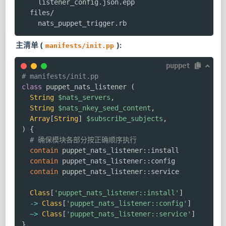
    listener_config.json.epp

  files/

    nats_puppet_trigger.rb
主清单 (
):
manifests/init.pp
puppet
# manifests/init.pp
class
 puppet_nats_listener 
(
String
$nats_servers
,
String
$nats_nkey_seed_content
,
Array
[
String
]
$subscribe_subjects
,
)
{
# 确保模块各部分按正确顺序执行
contain
 puppet_nats_listener
::
install

contain
 puppet_nats_listener
::
config

contain
 puppet_nats_listener
::
service

Class
[
'puppet_nats_listener::install'
]
->
Class
[
'puppet_nats_listener::config'
]
~>
Class
[
'puppet_nats_listener::service'
]
}